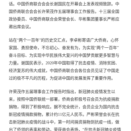
话。中国侨商联合会会长谢国民在开幕会上发表视频致辞。中
国侨商联合会会长许荣茂作五届理事会工作报告。十三届全国
政协委员、中国侨商联合会荣誉会长、华彬集团董事长严彬应
邀出席会议。
站在“两个一百年”的历史交汇点，李卓彬寄语广大侨商，心怀
家国、勇担使命，不忘初心、奋发有为，为实现“两个一百年”
奋斗目标、为实现中华民族伟大复兴的中国梦贡献更多智慧与
力量。谢国民表示，2020年中国取得了抗击疫情、消除贫困、
经济复苏的伟大成就，中国侨商联合会各位会员见证了中国走
过的极不平凡的历程，为促进中国的发展发挥了重要作用。
许荣茂作五届理事会工作报告时指出，新冠肺炎疫情发生以
来，按照中国侨联统一部署，侨商会积极号召会员为抗疫捐款
捐物，得到了积极响应。据不完全统计，会员企业为国内抗击
新冠疫情捐款捐物，累计约11亿元人民币。严彬荣誉会长在抗
击新冠肺炎疫情的战斗中，第一时间捐资捐物到抗疫一线，做
出了侨领的表率和带动，荣获商会表扬，“在抗击新冠肺炎疫情