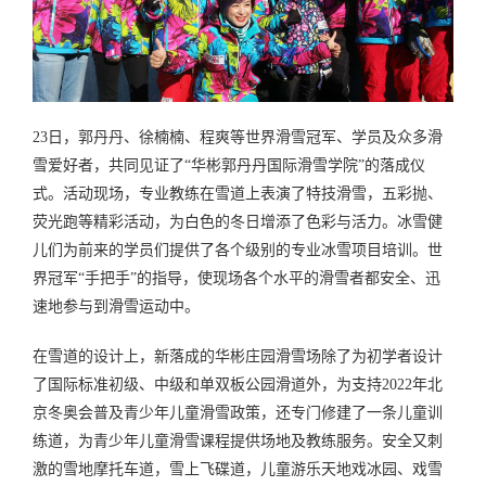
23日，郭丹丹、徐楠楠、程爽等世界滑雪冠军、学员及众多滑
雪爱好者，共同见证了“华彬郭丹丹国际滑雪学院”的落成仪
式。活动现场，专业教练在雪道上表演了特技滑雪，五彩抛、
荧光跑等精彩活动，为白色的冬日增添了色彩与活力。冰雪健
儿们为前来的学员们提供了各个级别的专业冰雪项目培训。世
界冠军“手把手”的指导，使现场各个水平的滑雪者都安全、迅
速地参与到滑雪运动中。
在雪道的设计上，新落成的华彬庄园滑雪场除了为初学者设计
了国际标准初级、中级和单双板公园滑道外，为支持2022年北
京冬奥会普及青少年儿童滑雪政策，还专门修建了一条儿童训
练道，为青少年儿童滑雪课程提供场地及教练服务。安全又刺
激的雪地摩托车道，雪上飞碟道，儿童游乐天地戏冰园、戏雪