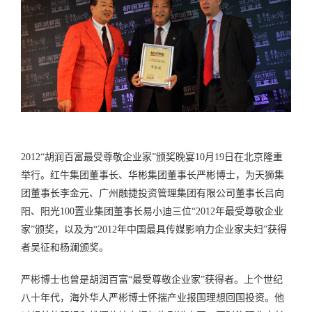
2012“胡润百富最受尊敬企业家”颁奖晚宴10月19日在北京隆重
举行。红牛集团董事长、华彬集团董事长严彬博士，为天狮集
团董事长李金元、广州融捷投资管理集团有限公司董事长吕向
阳、阳光100置业集团董事长易小迪三位“2012年最受尊敬企业
家”颁奖，以及为“2012年中国最具传媒影响力企业家夫妇”获得
者吴征和杨澜颁奖。
严彬博士也曾是胡润百富“最受尊敬企业家”获得者。上个世纪
八十年代，海外华人严彬博士怀揣产业报国理想回国投资。他