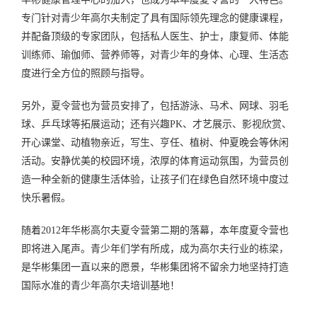
专门针对青少年高尔夫制定了具有国际领先理念的健康课程，
并配备顶级的专家团队，包括私人医生、护士，康复师、体能
训练师、瑜伽师、营养师等，对青少年的身体、心理、生活态
度进行全方位的照顾与指导。
另外，夏令营也为营员安排了，包括游泳、马术、网球、羽毛
球、乒乓球等拓展运动；还有兴趣PK、才艺展示、影视欣赏、
开心课堂、动植物亲近，写生、亨任、植树、仲夏晚会等休闲
活动。安静优美的校园环境，浓厚的体育运动氛围，为营员创
造一种全新的健康生活体验，让孩子们在绿色自然环境中度过
快乐暑假。
随着2012年华彬高尔夫夏令营第二期的落幕，本年度夏令营也
即将进入尾声。青少年们学有所成，成为高尔夫行业的栋梁，
是华彬集团一直以来的愿景，华彬集团将不留余力地坚持打造
国际水准的青少年高尔夫培训基地！