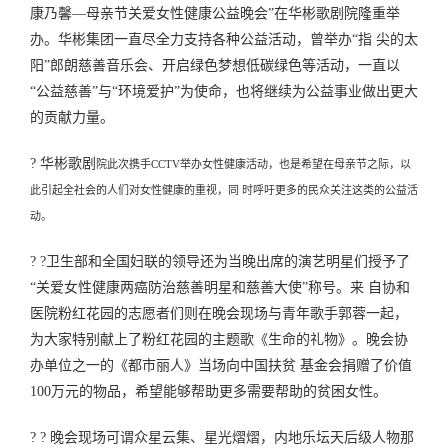
康乃馨—母亲节关爱女性健康公益晚会”在华彬歌剧院隆重举
办。华彬集团一直尽全力支持各种公益活动，曾举办“指 尖的太
阳”郎朗慈善音乐会、开启绿色梦想低碳绿色等活动，一直以
“公益慈善”与“环境爱护”为使命，也将继续为公益事业做出更大
的贡献力量。
? 华彬歌剧
院此次携手CCTV举办女性健康活动，也是希望在母亲节之际，以
此引起全社会的人们对女性健康的重视，同 时呼吁更多的民众关注这类的公益活
动。
? ?卫生部和全国妇联的领导还为当晚出席的演艺明星们授予了
“关爱女性健康两癌防治慈善明星和慈善大使”称号。来 自协和
医院粉红花园的志愿者们则在晚会现场与青年歌手郭蓉一起，
为大家特别献上了粉红花园的主题歌《生命的礼物》。晚会协
办单位之一的《都市丽人》当场向中国扶贫 基金会捐赠了价值
100万元的物品，希望能够帮助更多需要帮助的贫困女性。
? ? 晚会现场可谓众星云集、星光熠熠，内地乐坛天后级人物那