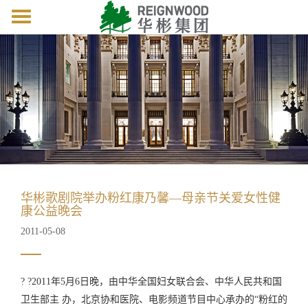
Toggle
navigation
华彬歌剧院举办粉红康乃馨—母亲节关爱女性健
康公益晚会
2011-05-08
? ?2011年5月6日晚，由中华全国妇女联合会、中华人民共和国
卫生部主 办，北京协和医院、电影频道节目中心承办的“粉红的