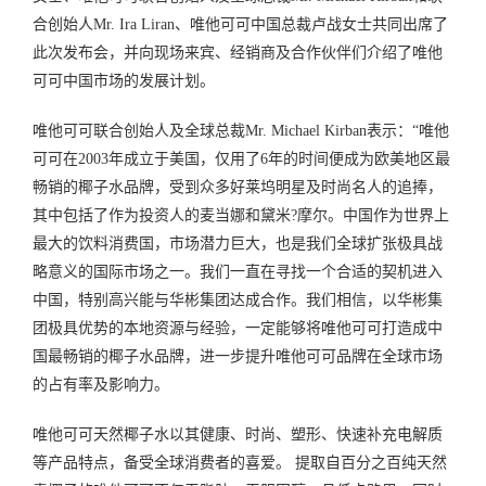
合创始人Mr. Ira Liran、唯他可可中国总裁卢战女士共同出席了
此次发布会，并向现场来宾、经销商及合作伙伴们介绍了唯他
可可中国市场的发展计划。
唯他可可联合创始人及全球总裁Mr. Michael Kirban表示：“唯他
可可在2003年成立于美国，仅用了6年的时间便成为欧美地区最
畅销的椰子水品牌，受到众多好莱坞明星及时尚名人的追捧，
其中包括了作为投资人的麦当娜和黛米?摩尔。中国作为世界上
最大的饮料消费国，市场潜力巨大，也是我们全球扩张极具战
略意义的国际市场之一。我们一直在寻找一个合适的契机进入
中国，特别高兴能与华彬集团达成合作。我们相信，以华彬集
团极具优势的本地资源与经验，一定能够将唯他可可打造成中
国最畅销的椰子水品牌，进一步提升唯他可可品牌在全球市场
的占有率及影响力。
唯他可可天然椰子水以其健康、时尚、塑形、快速补充电解质
等产品特点，备受全球消费者的喜爱。 提取自百分之百纯天然