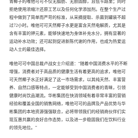
青椰子的唯他可可不仅无脂肪、无胆固醇，且低卡路里；同时
拒绝使用浓缩汁还原工艺以及任何化学添加剂。在整个生产过
程中做到了简单而严苛的标准，从采摘提取、杀菌到罐装不超
过72小时。唯他可可天然椰子水更是富含天然电解质，尤其是
含有丰富的钾元素，能够快速地为身体补充水分，拥有显著的
运动补水功效；还可起到促进新陈代谢的作用，也成为热爱运
动人士的最佳选择。
唯他可可中国总裁卢战女士介绍道：“随着中国消费水平的不断
增强，消费者对于高品质的健康生活有着更高的追求，唯他可
可天然椰子水正好满足了这一市场需求，以其纯天然、丰富营
养、自然口感等特点，一定能够受到中国消费者的青睐，引领
健康时尚饮品潮流。华彬集团在快消领域有着非常丰富的营销
经验和覆盖全国的销售网络，唯他可可的品牌及产品优势与华
彬集团的本地资源强强联合，必将带领我们的经销商伙伴们实
现互惠共赢的良好合作态势，以及进一步稳固我们在饮料行业
的领先地位。”