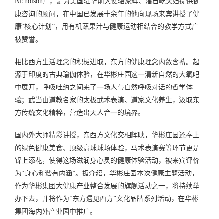
Nicholson），是为美国驻华前大使骆家辉、潘石屹夫妇提供健
康咨询的顾问，在中国已发展十余年的他向现场来宾讲授了健
康“核心计划”，用有机蔬果汁与健康运动相结合的教学方式广
被赞誉。
相比西方生活理念的积极进取，东方的健康理念内敛含蓄。起
源于印度的古典瑜伽体验，在华彬庄园这一清新自然的大氧吧
中展开，呼吸吐纳之间来了一场人与自然呼吸对话的哲学体
验；武当山道教名家的太极武术表演、道家文化养生，汲取东
方传统文化精粹，营造出天人合一的境界。
国内外大师精彩讲授，东西方文化交相辉映，华彬庄园还奉上
的绿色健康美食、顶级高球球场体验，马术表演赛等环节更是
锦上添花，使得这场滋润身心灵的健康体验活动，被来宾评价
为“身心和谐有内涵”。据介绍，华彬庄园本次健康主题活动，
作为华彬集团大健康产业整合发展的旗舰活动之一，将持续举
办下去，并将作为“东方遇见西方”文化品牌系列活动，在华彬
集团海内外产业园中推广。