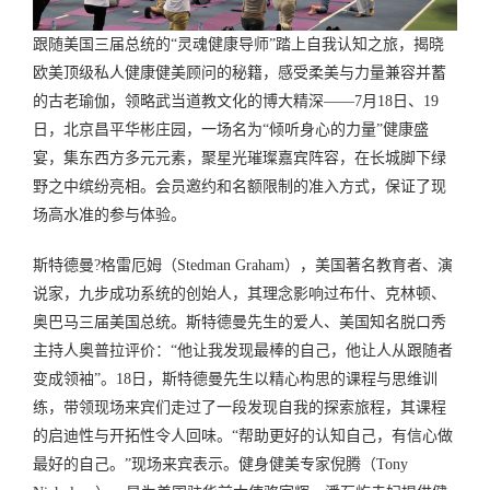
跟随美国三届总统的“灵魂健康导师”踏上自我认知之旅，揭晓
欧美顶级私人健康健美顾问的秘籍，感受柔美与力量兼容并蓄
的古老瑜伽，领略武当道教文化的博大精深——7月18日、19
日，北京昌平华彬庄园，一场名为“倾听身心的力量”健康盛
宴，集东西方多元元素，聚星光璀璨嘉宾阵容，在长城脚下绿
野之中缤纷亮相。会员邀约和名额限制的准入方式，保证了现
场高水准的参与体验。
斯特德曼?格雷厄姆（Stedman Graham），美国著名教育者、演
说家，九步成功系统的创始人，其理念影响过布什、克林顿、
奥巴马三届美国总统。斯特德曼先生的爱人、美国知名脱口秀
主持人奥普拉评价：“他让我发现最棒的自己，他让人从跟随者
变成领袖”。18日，斯特德曼先生以精心构思的课程与思维训
练，带领现场来宾们走过了一段发现自我的探索旅程，其课程
的启迪性与开拓性令人回味。“帮助更好的认知自己，有信心做
最好的自己。”现场来宾表示。健身健美专家倪腾（Tony