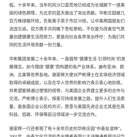
程。十余年来，当年的风沙口蛮荒地已经成为长城脚下一道美
丽的绿色屏障，为北京的蓝天做出了突出贡献。华彬庄园被几
百万株绿植环绕，负氧离子高于市区50倍，让中美两国朋友们
流连忘返。双方携手共同植下苍松翠柏，不仅是为改善空气质
量创建健康生活而努力，更是向社会各界发出呼吁：为我们共
同的生活环境贡献一份力量。
华彬集团发展二十余年来，一直倡导“健康生活 引领时尚”的发
展理念，如今围绕“健康”而构建的各产业体系，遍布亚洲、欧
洲、北美等世界各地。骆家辉大使对严彬博士在实体经济领域
取得的卓越成就，以及在华人世界的影响力表示衷心地钦佩，
并希望能够通过使馆的纽带，与美国企业界建立更多的合作与
交流。严彬博士表示，探索可持续发展之路，提升人们生活质
量，是各国企业公民的共识，愿意与美国先进企业尤其是在高
科技、低碳、环保等前沿领域进一步交流合作。
骆家辉一行还参观了有十余年历史的华彬庄园“中泰友谊林”。
2001年，中泰文化交流的杰出使者泰国公主诗琳通参观访问华