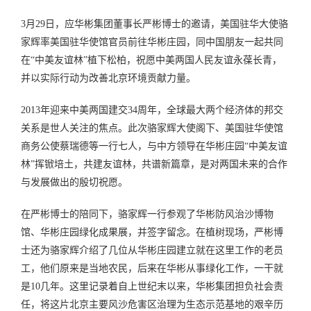
3月29日，应华彬集团董事长严彬博士的邀请，美国驻华大使骆
家辉率美国驻华使馆官员前往华彬庄园，同中国朋友一起共同
在“中美友谊林”植下松柏，祝愿中美两国人民友谊永葆长青，
并以实际行动为改善北京环境贡献力量。
2013年迎来中美两国建交34周年，全球最大两个经济体的邦交
关系是世人关注的焦点。此次骆家辉大使阁下、美国驻华使馆
商务公使蔡瑞德等一行七人，与中方领导在华彬庄园“中美友谊
林”挥锨培土，共建友谊林，共谱新篇章，是对两国未来的合作
与发展做出的殷切祝愿。
在严彬博士的陪同下，骆家辉一行参观了华彬防风治沙博物
馆、华彬庄园绿化成果展，并签字留念。在植树现场，严彬博
士还为骆家辉介绍了几位从华彬庄园建立就在这里工作的老员
工，他们原来是当地农民，后来在华彬从事绿化工作，一干就
是10几年。这里记录着自上世纪末以来，华彬集团担负社会责
任，将这片北京主要风沙危害区治理为生态示范基地的艰辛历