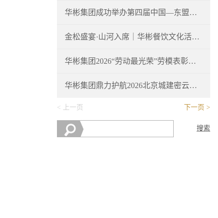
华彬集团成功举办第四届中国—东盟文化交流活动
金松盛宴·山河入席｜华彬餐饮文化活动圆满举行
华彬集团2026“劳动最光荣”劳模表彰大会隆重举行
华彬集团鼎力护航2026北京城建密云马拉松圆满收官
上一页
下一页
搜索