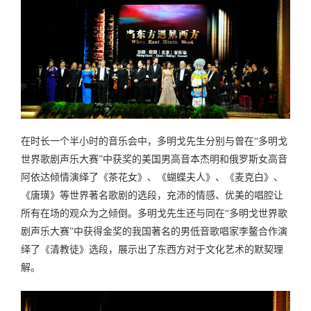
在时长一个半小时的音乐会中，多明戈先生分别与曾在“多明戈
世界歌剧声乐大赛”中获奖的美国男高音本杰明和俄罗斯女高音
阿依达倾情演绎了《茶花女》、《蝴蝶夫人》、《麦克白》、
《唐璜》等世界著名歌剧的选段，充沛的情感、优美的唱腔让
所有在场的观众为之倾倒。多明戈先生还与同在“多明戈世界歌
剧声乐大赛”中获得金奖的我国著名的男低音歌唱家李鳌合作演
绎了《清教徒》选段，展示出了东西方对于文化艺术的默契理
解。