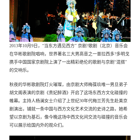
2013年10月9日，“当东方遇见西方” 京剧?歌剧（北京）音乐会
在华彬歌剧院唱响，世界著名三大男高音之一普拉西多?多明戈
携手中国国家京剧院上演了一出精彩绝伦的歌剧与京剧“混搭”
的交响乐。
秋夜的华彬歌剧院灯火璀璨，由京剧大师梅葆玖唯一男旦弟子
胡文阁表演的京剧《贵妃醉酒》开启了这场东西方文化碰撞的
帷幕。主持人杨澜女士介绍了上世纪30年代梅兰芳先生赴美京
剧演出，铺就一条中国与西方文化艺术交流的史诗之路，她希
望以京剧为基石，像今晚这场中西文化间交流与碰撞的音乐会
可以展示给国内外的观众们。