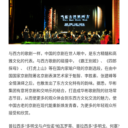
与西方的歌剧一样，中国的京剧在世人眼中，是东方精髓和高
雅文化的代表。与西方歌剧的碰撞中，《霸王别姬》、《四郎
探母》、《打虎上山》等在国内家喻户晓的京剧选段，在由中
国国家京剧院著名京剧表演艺术家于魁智、李胜素、张建峰等
全情演绎之后，也散发出了东方文化特有的韵味。据悉，华彬
集团有意将京剧和交响乐的结合，打造成华彬歌剧院的驻场常
态节目，从而使更多的观众体会到东西方文化交流的魅力，使
中国古老的京剧在现代能重新焕发青春，为更多的年轻观众所
接受和欣赏。
普拉西多?多明戈与卢恰诺?帕瓦罗蒂、普拉西多?多明戈、何塞?