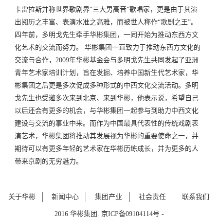
卡雷拉斯并称世界歌剧界“三大男高音”歌唱家，更是由于其演
出阅历之丰富、表演水准之高雅，而被世人称作“歌剧之王”。
四年前，多明戈先生牵手华彬集团，一同开始为推动东西方文
化艺术的交流而努力。 华彬集团一直致力于推动东西方文化的
交流与合作，2009年华彬基金会与多明戈先生共同发起了亚洲
青年艺术家培训计划，旨在发掘、培养中国新生代艺术家，华
彬集团之后更是多次促成多种形式的中西文化交流活动。多明
戈先生也受邀多次来到北京、来到华彬，他表示说，希望自己
以后还会有更多的机会，与华彬集团一起参与到助力中西文化
建设与交流的事业中来。而作为中国最具代表性的传统戏剧表
演艺术，华彬集团将推动其发展视为华彬的重要使命之一，并
期待可以有更多年轻的艺术家在华彬历练成长，并为更多的人
带来京剧的无穷魅力。
关于华彬
新闻中心
集团产业
社会责任
联系我们
2016 华彬集团. 京ICP备09104114号 -