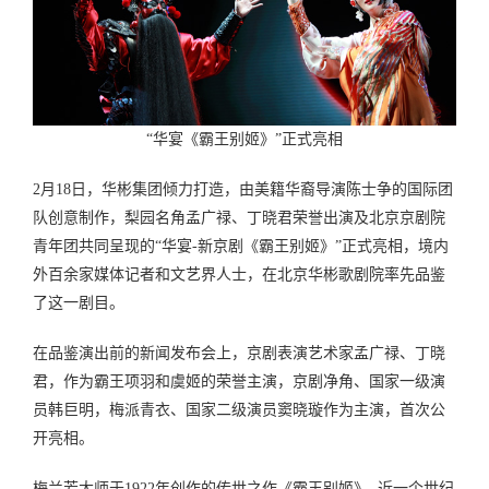
“华宴《霸王别姬》”正式亮相
2月18日，华彬集团倾力打造，由美籍华裔导演陈士争的国际团
队创意制作，梨园名角孟广禄、丁晓君荣誉出演及北京京剧院
青年团共同呈现的“华宴-新京剧《霸王别姬》”正式亮相，境内
外百余家媒体记者和文艺界人士，在北京华彬歌剧院率先品鉴
了这一剧目。
在品鉴演出前的新闻发布会上，京剧表演艺术家孟广禄、丁晓
君，作为霸王项羽和虞姬的荣誉主演，京剧净角、国家一级演
员韩巨明，梅派青衣、国家二级演员窦晓璇作为主演，首次公
开亮相。
梅兰芳大师于1922年创作的传世之作《霸王别姬》, 近一个世纪