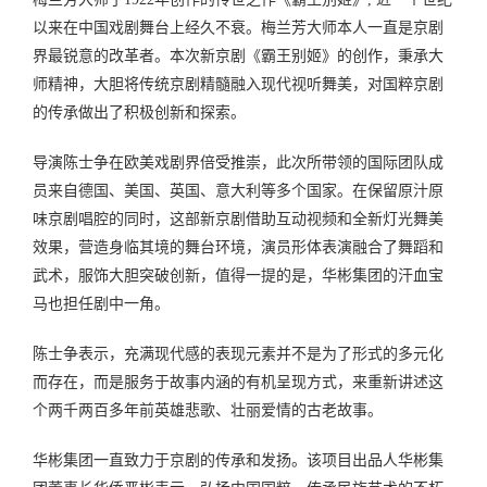
以来在中国戏剧舞台上经久不衰。梅兰芳大师本人一直是京剧
界最锐意的改革者。本次新京剧《霸王别姬》的创作，秉承大
师精神，大胆将传统京剧精髓融入现代视听舞美，对国粹京剧
的传承做出了积极创新和探索。
导演陈士争在欧美戏剧界倍受推崇，此次所带领的国际团队成
员来自德国、美国、英国、意大利等多个国家。在保留原汁原
味京剧唱腔的同时，这部新京剧借助互动视频和全新灯光舞美
效果，营造身临其境的舞台环境，演员形体表演融合了舞蹈和
武术，服饰大胆突破创新，值得一提的是，华彬集团的汗血宝
马也担任剧中一角。
陈士争表示，充满现代感的表现元素并不是为了形式的多元化
而存在，而是服务于故事内涵的有机呈现方式，来重新讲述这
个两千两百多年前英雄悲歌、壮丽爱情的古老故事。
华彬集团一直致力于京剧的传承和发扬。该项目出品人华彬集