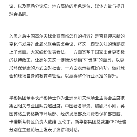
议，以及两场分论坛：地方高协的角色定位、媒体力量与提升
球会品牌。
入奥之后中国高尔夫球业将面临怎样的机遇？是否将迎来新的
变化与发展？此届总联会圆桌会议，将这一颇受关注的话题摆
上了桌面。大家纷纷发表看法，一方面寄望于国家出台更积极
的扶持政策，让高尔夫这一健康运动摘下“贵族”的面具，以更
加环保健康的方式面对社会；一方面表示要练好内功，做好球
会和球场自身的教育与管理，以赢得整个行业水准的提升。
华彬集团董事长严彬博士作为亚洲高尔夫球场业主协会主席携
集团相关专业团队受邀出席，中国著名导演、编剧冯小刚，英
国苏格兰安格斯市环境部、经济发展部及消费者保护部首脑、
卡诺斯蒂特区负责人戴维·瓦伦丁，新华都集团总裁兼CEO唐骏
分别在主题论坛上发表了演讲和对话。