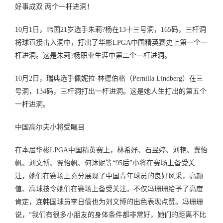
好事成双 两个一杆进洞！
10月1日，韩国21岁选手朱莉?杨在13十三号洞，165码，三杆洞
将球直接击入洞中，打出了华彬LPGA中国精英赛史上第一个一
杆进洞。这是朱莉?杨职业生涯中第二个一杆进洞。
10月2日，瑞典选手佩妮拉-林德伯格（Pernilla Lindberg）在三
号洞，134码，三杆洞打出一杆进洞。这是她人生打出的第五个
一杆进洞。
中国高尔夫小将受瞩目
在本届华彬LPGA中国精英赛上，林希妤、石昱婷、刘艳、冀怡
帆、刘文博、翼怡帆、何沐妮等“95后”小将在赛场上备受关
注，她们在赛场上充分展现了中国青年球员的良好风采，高颜
值、高球技令她们在赛场上备受关注。不仅冯珊珊给予了高度
肯定，连韩国球员李日僖也为刘文博的出色表现点赞。冯珊珊
说，“我们有很多小朋友的身体条件都非常好，她们的距离不比