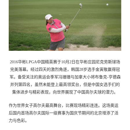
2016华彬LPGA中国精英赛于10月2日在华彬庄园尼克劳斯球场
完美落幕。经过四天的激烈角逐，韩国28岁选手金寅敬赢得冠
军。备受关注的奥运会季军冯珊珊与加拿大小将布鲁克-亨德森
并列第四名，虽然未能登上最高领奖台，但是中国女选手们的
集体进步与精彩表现，向世界展现了中国高尔夫球的潜力。
作为世界女子高尔夫最高舞台，比赛现场精彩连连。这场奥运
后国内首场高尔夫国际一级赛事为国庆节期间的北京增添了活
力与色彩。