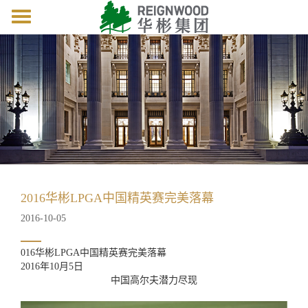
Toggle
navigation
2016华彬LPGA中国精英赛完美落幕
2016-10-05
016华彬LPGA中国精英赛完美落幕
2016年10月5日
中国高尔夫潜力尽现