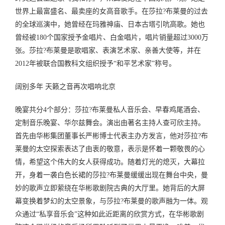
世界上最富盛名、最卖座的女高音歌手。在莎拉?布莱曼的过去
的全球巡演中，她曾经在玛雅神庙、日本古塔引吭高歌。她也
曾经被180个国家授予金唱片、白金唱片，唱片销量超过3000万
张。莎拉?布莱曼是歌唱家、表演艺术家、亲善大使等，并在
2012年被联合国教科文组织授予“和平艺术家”称号。
阔别多年 天籁之音再次唱响北京
晚宴共分4个部分：莎拉?布莱曼私人音乐会、早春鸡尾酒会、
定制音乐晚宴、华尔兹舞会。演出由著名主持人查可欣主持。
首先由华彬集团董事长严彬博士代表主办方发言，他对莎拉?布
莱曼的太空探索表达了由衷的敬意，表示是怀着一颗敬畏的心
情，希望这个伟大的女人获得成功。随着灯光的熄灭，大幕拉
开，身着一袭白色长裙的莎拉?布莱曼缓缓出现在舞台中央，曼
妙的歌声立即萦绕在华彬歌剧院古典的大厅里。她背后的大屏
幕变换着梦幻的太空景象，与莎拉?布莱曼的歌声融为一体。观
众通过“私享音乐会”这种如此近距离的欣赏方式，在华彬歌剧