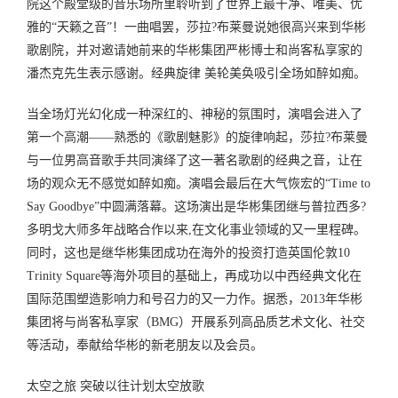
院这个殿堂级的音乐场所里聆听到了世界上最干净、唯美、优
雅的“天籁之音”！一曲唱罢，莎拉?布莱曼说她很高兴来到华彬
歌剧院，并对邀请她前来的华彬集团严彬博士和尚客私享家的
潘杰克先生表示感谢。经典旋律 美轮美奂吸引全场如醉如痴。
当全场灯光幻化成一种深红的、神秘的氛围时，演唱会进入了
第一个高潮——熟悉的《歌剧魅影》的旋律响起，莎拉?布莱曼
与一位男高音歌手共同演绎了这一著名歌剧的经典之音，让在
场的观众无不感觉如醉如痴。演唱会最后在大气恢宏的“Time to
Say Goodbye”中圆满落幕。这场演出是华彬集团继与普拉西多?
多明戈大师多年战略合作以来,在文化事业领域的又一里程碑。
同时，这也是继华彬集团成功在海外的投资打造英国伦敦10
Trinity Square等海外项目的基础上，再成功以中西经典文化在
国际范围塑造影响力和号召力的又一力作。据悉，2013年华彬
集团将与尚客私享家（BMG）开展系列高品质艺术文化、社交
等活动，奉献给华彬的新老朋友以及会员。
太空之旅 突破以往计划太空放歌