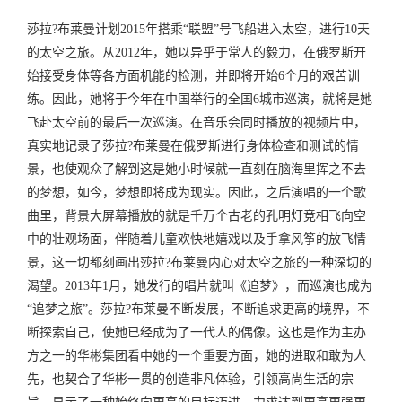
莎拉?布莱曼计划2015年搭乘“联盟”号飞船进入太空，进行10天
的太空之旅。从2012年，她以异乎于常人的毅力，在俄罗斯开
始接受身体等各方面机能的检测，并即将开始6个月的艰苦训
练。因此，她将于今年在中国举行的全国6城市巡演，就将是她
飞赴太空前的最后一次巡演。在音乐会同时播放的视频片中，
真实地记录了莎拉?布莱曼在俄罗斯进行身体检查和测试的情
景，也使观众了解到这是她小时候就一直刻在脑海里挥之不去
的梦想，如今，梦想即将成为现实。因此，之后演唱的一个歌
曲里，背景大屏幕播放的就是千万个古老的孔明灯竞相飞向空
中的壮观场面，伴随着儿童欢快地嬉戏以及手拿风筝的放飞情
景，这一切都刻画出莎拉?布莱曼内心对太空之旅的一种深切的
渴望。2013年1月，她发行的唱片就叫《追梦》，而巡演也成为
“追梦之旅”。莎拉?布莱曼不断发展，不断追求更高的境界，不
断探索自己，使她已经成为了一代人的偶像。这也是作为主办
方之一的华彬集团看中她的一个重要方面，她的进取和敢为人
先，也契合了华彬一贯的创造非凡体验，引领高尚生活的宗