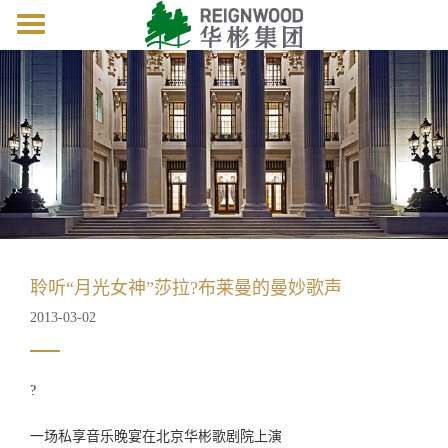
Toggle
navigation
聆听“月光女神”莎拉?布莱曼的曼妙歌声
2013-03-02
?
一场私享音乐晚宴在北京华彬歌剧院上演