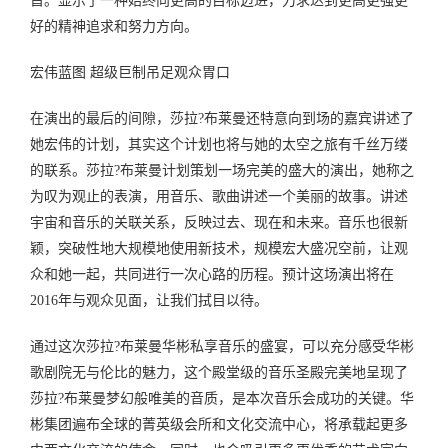
旨。显示了一种始终向更高的目标迈进，力求达到更高更强更
好的精神追求和努力方向。
宏伟蓝图 超级巨制吊足观众胃口
在演出的最后的间隙，莎拉?布莱曼还特意向到场的嘉宾讲述了
她宏伟的计划，其实这个计划也将与她的太空之旅有千丝万缕
的联系。莎拉?布莱曼计划策划一场完美的盛大的演出，她称之
为叹为观止的表演，用音乐、歌曲讲述一个美丽的故事。讲述
宇宙和音乐的关联关系，反映过去、现在和未来。音乐也很新
颖，突破性地大规模地使用新技术，规模宏大盛况空前，让观
众和她一起，共同进行一次心路的历程。预计这场演出将在
2016年与观众见面，让我们拭目以待。
通过这次莎拉?布莱曼华彬私享音乐的盛宴，可以充分感受华彬
歌剧院无与伦比的魅力，这个殿堂级的音乐圣殿完美地呈现了
莎拉?布莱曼梦幻般唯美的音质，是本次音乐会成功的关键。华
彬集团遍布全球的菁英级会所和文化交流中心，将承载起更多