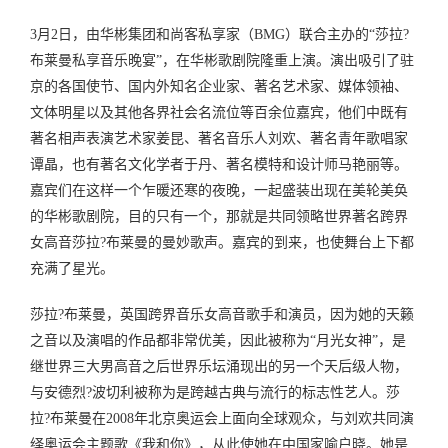
3月2日，由华彬集团和尚客私享家（BMG）联合主办的“莎拉?
布莱曼私享音乐晚宴”，在华彬歌剧院隆重上演。演出吸引了驻
京的各国使节、国内外知名企业家、著名艺术家、媒体领袖、
文体明星以及其他各界社会名流位等百余位嘉宾，他们中既有
著名相声表演艺术家姜昆、著名音乐人刘欢、著名青年歌唱家
谭晶，也有著名文化学者于丹、著名模特和设计师马艳丽等。
嘉宾们在这样一个乍暖还寒的夜晚，一起盛装出现在美轮美奂
的华彬歌剧院，目的只有一个，那就是共同领略世界著名跨界
女高音莎拉?布莱曼的曼妙歌声。嘉宾的到来，也使舞台上下都
充满了星光。
莎拉?布莱曼，英国跨界音乐女高音歌手和演员，因为她的天籁
之音以及演唱的作品都非常优美，因此被称为“月光女神”，是
继世界三大男高音之后世界乐坛涌现出的另一个天后级人物，
与安德烈?波切利被称为是跨越古典与流行的标志性艺人。莎
拉?布莱曼在2008年北京奥运会上面向全球观众，与刘欢共同演
绎奥运会主题歌《我和你》，从此使她在中国家喻户晓。她是