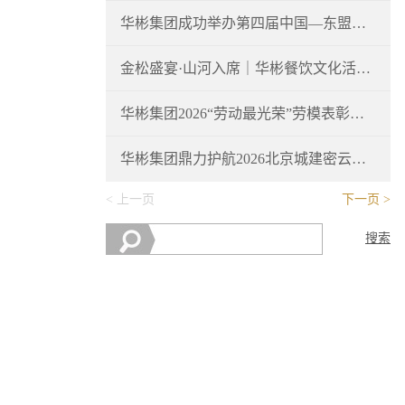
华彬集团成功举办第四届中国—东盟文化交流活动
金松盛宴·山河入席｜华彬餐饮文化活动圆满举行
华彬集团2026“劳动最光荣”劳模表彰大会隆重举行
华彬集团鼎力护航2026北京城建密云马拉松圆满收官
上一页
下一页
搜索