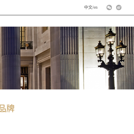
中文
/
en
品牌