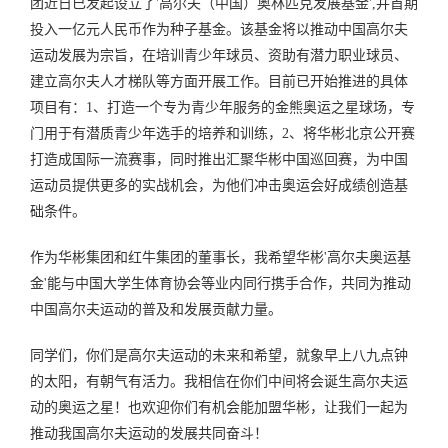
团近日已发起设立了'高尔夫（中国）奥林匹克发展基金',并首期
投入一亿元人民币作为种子基金。该基金将以推动中国高尔夫
运动发展为宗旨，在培训青少年球员、资助有潜力职业球员、
建立高尔夫人才梯队等方面开展工作。目前已开始推进的具体
项目有：1、打造一个专为青少年服务的金熊奥运之星球场，专
门用于有潜质青少年选手的培养和训练，2、将华彬北京公开赛
打造成国际一流赛事，同时推出汇聚华彬中国巡回赛，为中国
运动员提供更多的实战机会，为他们冲击奥运会好成绩创造基
础条件。
作为华彬集团和红牛集团的董事长，我希望华彬'高尔夫奥运基
金'能与中国大学生体育协会等业内同行携手合作，共同为推动
中国高尔夫运动的普及和发展贡献力量。
同学们，你们是高尔夫运动的未来和希望，就象早上八九点钟
的太阳，有朝气有活力。我相信在你们中间将会诞生高尔夫运
动的奥运之星！也欢迎你们有机会能加盟华彬，让我们一起为
推动我国高尔夫运动的发展共同奋斗！