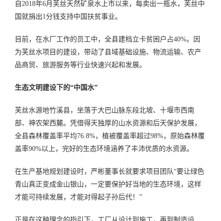
自2018年6月芙丝天然矿泉水上市以来，每卖出一瓶水，芙丝中
国就捐出1分钱支持中国扶贫事业。
目前，在水厂工作的员工中，全县建档立卡贫困户占40%。因
为芙丝水项目的建设，带动了县域基础设施、物流运输、农产
品商贸、旅游服务等行业快速兴起和发展。
生态文明建设下的“中国水”
芙丝水源地竹溪县，坐落于大巴山脉东段北坡、十堰市西南
部、神农架西麓。凭借得天独厚的山水资源和后天保护发展，
全县森林覆盖率平均76.8%，植被覆盖率超过98%，原始森林覆
盖率90%以上，完好的生态环境涵养了丰沛优质的水资源。
在生产基地规划建设时，严彬董事长就要求项目团队“要让绿色
青山真正变成金山银山，一定要保护好当地的生态环境，这样
才能可持续发展，才能对得起子孙后代！”
正是在这种理念的指引下，工厂从设计到施工，再到制造设