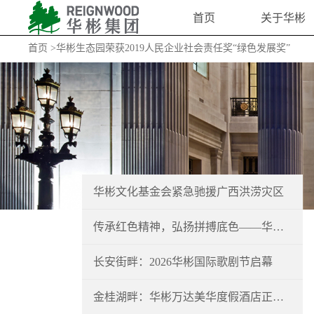
首页
关于华彬
首页
>华彬生态园荣获2019人民企业社会责任奖“绿色发展奖”
华彬文化基金会紧急驰援广西洪涝灾区
传承红色精神，弘扬拼搏底色——华彬集团举办系列文体活动献礼建党105周年
长安街畔：2026华彬国际歌剧节启幕
金桂湖畔：华彬万达美华度假酒店正式开业！