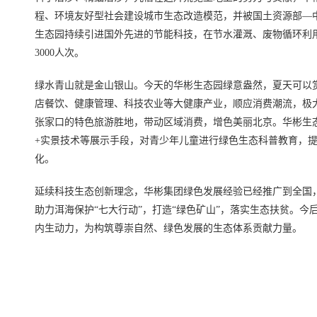
程、环境友好型社会建设城市生态改造模范，并被国土资源部—中
生态园持续引进国外先进的节能科技，在节水灌溉、废物循环利
3000人次。
绿水青山就是金山银山。今天的华彬生态园绿意盎然，夏天可以
店餐饮、健康管理、科技农业等大健康产业，顺应消费潮流，极
张家口的特色旅游胜地，带动区域消费，增色美丽北京。华彬生
+实景技术等展示手段，对青少年儿童进行绿色生态科普教育，
化。
延续科技生态创新理念，华彬集团绿色发展经验已经推广到全国
助力洱海保护“七大行动”，打造“绿色矿山”，落实生态扶贫。
内生动力，为构筑尊崇自然、绿色发展的生态体系贡献力量。