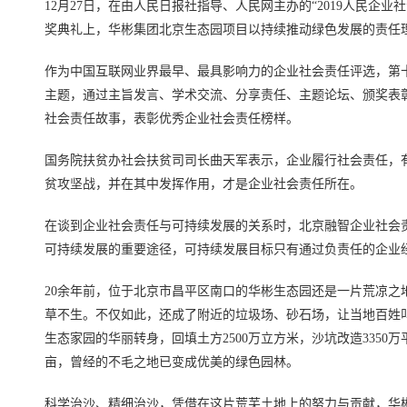
12月27日，在由人民日报社指导、人民网主办的“2019人民企
奖典礼上，华彬集团北京生态园项目以持续推动绿色发展的责任理
作为中国互联网业界最早、最具影响力的企业社会责任评选，第十四
主题，通过主旨发言、学术交流、分享责任、主题论坛、颁奖表彰
社会责任故事，表彰优秀企业社会责任榜样。
国务院扶贫办社会扶贫司司长曲天军表示，企业履行社会责任，
贫攻坚战，并在其中发挥作用，才是企业社会责任所在。
在谈到企业社会责任与可持续发展的关系时，北京融智企业社会
可持续发展的重要途径，可持续发展目标只有通过负责任的企业
20余年前，位于北京市昌平区南口的华彬生态园还是一片荒凉之
草不生。不仅如此，还成了附近的垃圾场、砂石场，让当地百姓
生态家园的华丽转身，回填土方2500万立方米，沙坑改造3350万
亩，曾经的不毛之地已变成优美的绿色园林。
科学治沙、精细治沙，凭借在这片荒芜土地上的努力与贡献，华