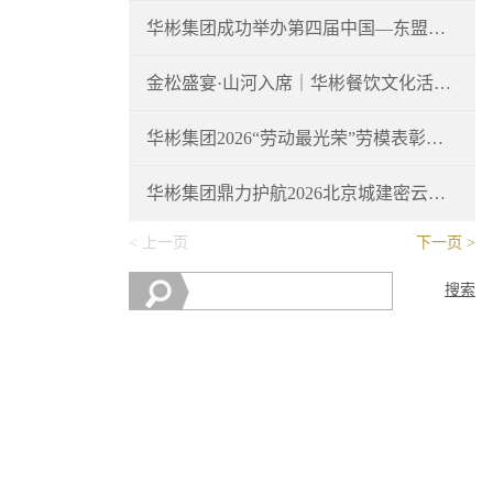
华彬集团成功举办第四届中国—东盟文化交流活动
金松盛宴·山河入席｜华彬餐饮文化活动圆满举行
华彬集团2026“劳动最光荣”劳模表彰大会隆重举行
华彬集团鼎力护航2026北京城建密云马拉松圆满收官
上一页
下一页
搜索