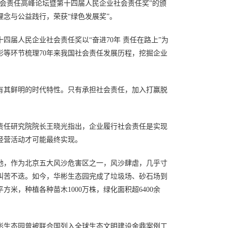
业社会责任高峰论坛暨第十四届人民企业社会责任奖”的颁
念与公益践行，荣获“绿色发展奖”。
届人民企业社会责任奖以“奋进70年 责任在路上”为
等环节梳理70年来我国社会责任发展历程，挖掘企业
有其鲜明的时代特性。只有承担社会责任，加入打赢脱
责任研究院院长王晓光指出，企业履行社会责任是实现
经营活动才可能最终实现。
地，作为北京五大风沙危害区之一，风沙肆虐，几乎寸
叫苦不迭。如今，华彬生态园完成了垃圾场、砂石场到
平方米，种植各种苗木1000万株，绿化面积超6400余
彬生态园曾被联合国列入全球生态文明建设金鼎案例工