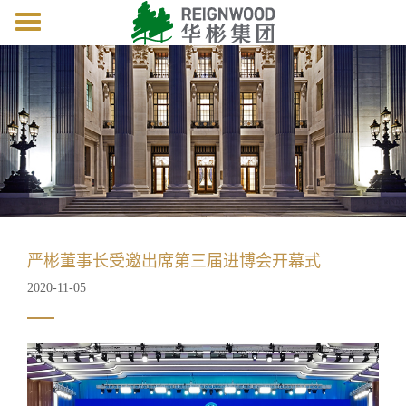
Toggle
navigation
严彬董事长受邀出席第三届进博会开幕式
2020-11-05