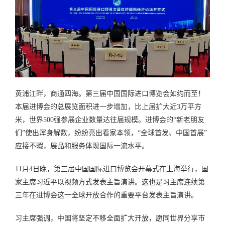
黄浦江畔，商通四海。第三届中国国际进口博览会如约而至！
本届进博会的总展览面积进一步增加，比上届扩大近3万平方
米，世界500强参展企业数量达往届规模。进博会的“新老朋友
们”使出浑身解数，纷纷亮出看家本领，“全球首发、中国首展”
应接不暇，展品和服务体现国际一流水平。
11月4日晚，第三届中国国际进口博览会开幕式在上海举行，国
家主席习近平以视频方式发表主旨演讲。这也是习主席连续第
三年在进博会这一全球开放合作的重要平台发表主旨演讲。
习主席强调，中国将坚定不移全面扩大开放，愿同世界分享市