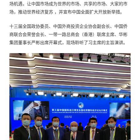
场机遇，让中国市场成为世界的市场、共享的市场、大家的市
场，推动世界经济复苏 ，并宣布中国全面扩大开放新举措。
十三届全国政协委员、中国外商投资企业协会副会长、中国侨
商联合会荣誉会长、一带一路总商会（香港）联席主席、华彬
集团董事长严彬出席开幕式，现场聆听了习主席的主旨演讲。