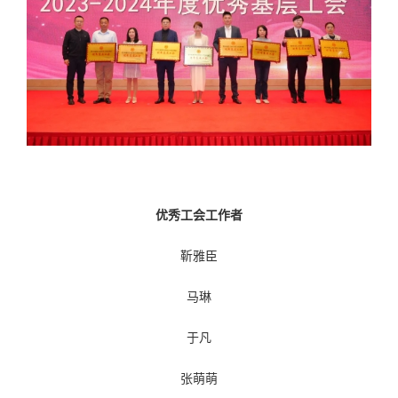
优秀工会工作者
靳雅臣
马琳
于凡
张萌萌