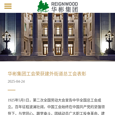
Toggle
navigation
华彬集团工会荣获建外街道总工会表彰
2025-04-24
1925年5月1日，第二次全国劳动大会宣告中华全国总工会成
立。百年征程波澜壮阔，中国工会始终在中国共产党的坚强领
导下，与党同心、跟党奋斗，团结动员广大职工投身革命、建