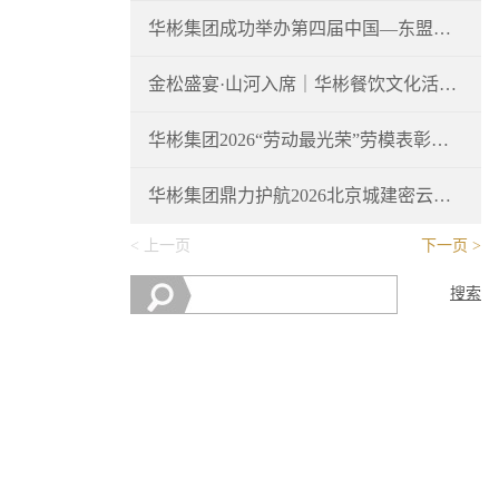
华彬集团成功举办第四届中国—东盟文化交流活动
金松盛宴·山河入席｜华彬餐饮文化活动圆满举行
华彬集团2026“劳动最光荣”劳模表彰大会隆重举行
华彬集团鼎力护航2026北京城建密云马拉松圆满收官
上一页
下一页
搜索