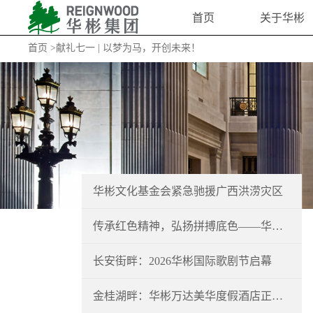
首页
关于华彬
首页
>献礼七一 | 以梦为马，开创未来！
华彬文化基金会紧急驰援广西洪涝灾区
传承红色精神，弘扬拼搏底色——华彬集团举办系列文体活动献礼建党105周年
长安街畔：2026华彬国际歌剧节启幕
金桂湖畔：华彬万达美华度假酒店正式开业！