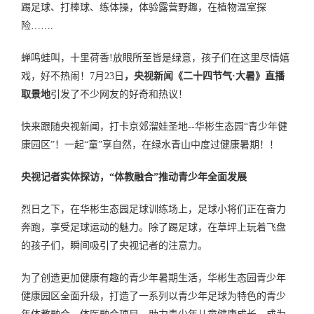
踢足球、打棒球、练体操，体验露营野趣，在植物温室探
险
…….
蝉鸣蛙叫，十里荷香
!
放眼所至皆是绿意，孩子们在这里尽情嬉
戏，好不热闹！
7
月
23
日
，央视新闻《二十四节气
·
大暑》直播
取景地
引发了不少网友的好奇和热议！
快来跟随央视新闻，打卡京郊溜娃圣地
--
华彬生态园
“
青少年健
康园区
”
！一起
“
童
”
享自然，在绿水青山中度过健康暑期！！
央视记者实体探访，“体教融合”推动青少年全面发展
烈日之下，在华彬生态园足球训练场上，足球小将们正在奋力
奔跑，享受足球运动的魅力。除了踢足球，在草坪上玩着飞盘
的孩子们，瞬间吸引了央视记者的注意力。
为了创造更加健康有趣的青少年暑期生活，华彬生态园青少年
健康园区全面升级，打造了一系列以青少年足球为特色的青少