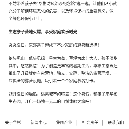
不妨带着孩子去“华彬防风治沙纪念馆”逛一逛，让他们从小就
充分了解到环境恶化的危害，以及环境保护的重要意义，做一
个绿色环保小卫士。
生态亲子营地火爆，享受家庭欢乐时光
炎炎夏日，京郊亲子游成了不少家庭的避暑新选择！
抬头见山，低头见绿，星空为盖，草坪为席！大人、孩子漫步
其中，悠然惬意！为了创造更丰富的暑期生活，华彬生态园还
推出了升级版房车露营地，独立、安静、整洁的露营环境，一
应俱全的露营设施，吸引着一个个家庭慕名打卡。
避开夏日的燥热，远离城市的喧嚣！这个暑假，和孩子来华彬
生态园，开启一场独一无二的自然体验之旅吧！
关于华彬
新闻中心
集团产业
社会责任
联系我们