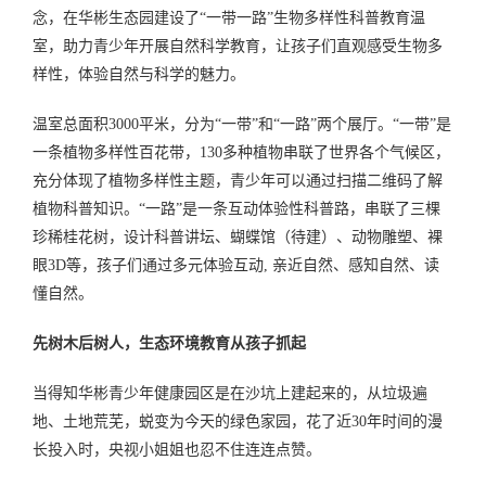
念，在华彬生态园建设了“一带一路”生物多样性科普教育温
室，助力青少年开展自然科学教育，让孩子们直观感受生物多
样性，体验自然与科学的魅力。
温室总面积3000平米，分为“一带”和“一路”两个展厅。“一带”是
一条植物多样性百花带，130多种植物串联了世界各个气候区，
充分体现了植物多样性主题，青少年可以通过扫描二维码了解
植物科普知识。“一路”是一条互动体验性科普路，串联了三棵
珍稀桂花树，设计科普讲坛、蝴蝶馆（待建）、动物雕塑、裸
眼
3D
等，孩子们通过多元体验互动
,
亲近自然、感知自然、读
懂自然。
先树木后树人，生态环境教育从孩子抓起
当得知华彬青少年健康园区是在沙坑上建起来的，从垃圾遍
地、土地荒芜，蜕变为今天的绿色家园，花了近
30
年时间的漫
长投入时，央视小姐姐也忍不住连连点赞。