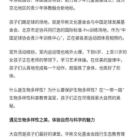
年体教融合、体医融合项目，助力青少年儿童健康成长，成为
京北地区的青少年体教融合新地标。
孩子们踢足球的场地，就是华彬文化基金会与中国足球发展基
金会、北京市足协共同打造的国际标准
-Pro
训练场地，作为“中
国足球协会青少年训练中心”，正在被各类运动团体竞相预约。
室外活动缤纷，室内运动馆也格外火爆，下到
6
岁、上至
15
岁的
女孩子正在老师的带领下，学习艺术体操。在优美的旋律中，
孩子们认真地完成每一个动作，既锻炼了身体，也练好了形
体。
什么是生物多样性？为什么要保护生物多样性？在“一带一路”
生物多样性科普教育温室，孩子们正在尽情探索大自然的奥
秘。
遇见生物多样性之美，体验自然与科学的魅力
大自然是孩子们最好的课堂。华彬文化基金会践行生态教育理